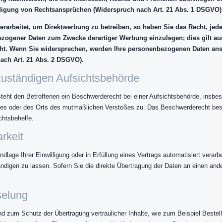
igung von Rechtsansprüchen (Widerspruch nach Art. 21 Abs. 1 DSGVO)
arbeitet, um Direktwerbung zu betreiben, so haben Sie das Recht, jed
zogener Daten zum Zwecke derartiger Werbung einzulegen; dies gilt auch
eht. Wenn Sie widersprechen, werden Ihre personenbezogenen Daten an
ach Art. 21 Abs. 2 DSGVO).
zuständigen Aufsichtsbehörde
ht den Betroffenen ein Beschwerderecht bei einer Aufsichtsbehörde, insbeso
atzes oder des Orts des mutmaßlichen Verstoßes zu. Das Beschwerderecht bes
chtsbehelfe.
rkeit
dlage Ihrer Einwilligung oder in Erfüllung eines Vertrags automatisiert verarbe
igen zu lassen. Sofern Sie die direkte Übertragung der Daten an einen ander
selung
d zum Schutz der Übertragung vertraulicher Inhalte, wie zum Beispiel Bestel