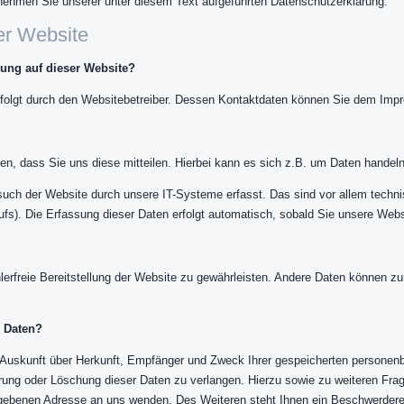
ehmen Sie unserer unter diesem Text aufgeführten Datenschutzerklärung.
er Website
ssung auf dieser Website?
erfolgt durch den Websitebetreiber. Dessen Kontaktdaten können Sie dem Im
n, dass Sie uns diese mitteilen. Hierbei kann es sich z.B. um Daten handeln,
ch der Website durch unsere IT-Systeme erfasst. Das sind vor allem technis
fs). Die Erfassung dieser Daten erfolgt automatisch, sobald Sie unsere Webs
hlerfreie Bereitstellung der Website zu gewährleisten. Andere Daten können z
r Daten?
h Auskunft über Herkunft, Empfänger und Zweck Ihrer gespeicherten personen
rrung oder Löschung dieser Daten zu verlangen. Hierzu sowie zu weiteren F
egebenen Adresse an uns wenden. Des Weiteren steht Ihnen ein Beschwerdere