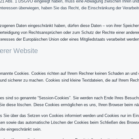
. 21 Abs. 1 DSGVO eingelegt haben, muss eine Abwägung zwischen Ihren un
Interessen überwiegen, haben Sie das Recht, die Einschränkung der Verarbei
zogenen Daten eingeschränkt haben, dürfen diese Daten – von ihrer Speicheru
rteidigung von Rechtsansprüchen oder zum Schutz der Rechte einer anderen n
teresses der Europäischen Union oder eines Mitgliedstaats verarbeitet werden
erer Website
genannte Cookies. Cookies richten auf Ihrem Rechner keinen Schaden an und 
r und sicherer zu machen. Cookies sind kleine Textdateien, die auf Ihrem Rec
es sind so genannte “Session-Cookies”. Sie werden nach Ende Ihres Besuch
s Sie diese löschen. Diese Cookies ermöglichen es uns, Ihren Browser beim 
ss Sie über das Setzen von Cookies informiert werden und Cookies nur im Ein
eßen sowie das automatische Löschen der Cookies beim Schließen des Browser
ite eingeschränkt sein.