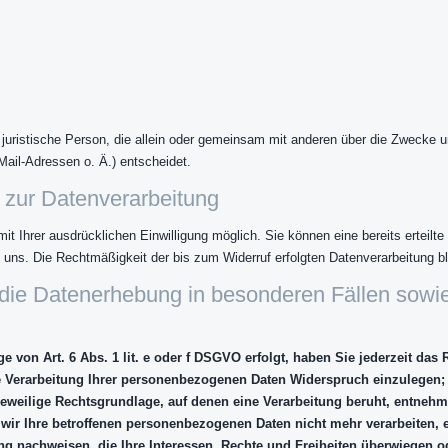
er juristische Person, die allein oder gemeinsam mit anderen über die Zwecke u
il-Adressen o. Ä.) entscheidet.
g zur Datenverarbeitung
t Ihrer ausdrücklichen Einwilligung möglich. Sie können eine bereits erteilte 
an uns. Die Rechtmäßigkeit der bis zum Widerruf erfolgten Datenverarbeitung b
die Datenerhebung in besonderen Fällen sowi
 von Art. 6 Abs. 1 lit. e oder f DSGVO erfolgt, haben Sie jederzeit das 
 Verarbeitung Ihrer personenbezogenen Daten Widerspruch einzulegen; di
jeweilige Rechtsgrundlage, auf denen eine Verarbeitung beruht, entnehm
wir Ihre betroffenen personenbezogenen Daten nicht mehr verarbeiten, 
g nachweisen, die Ihre Interessen, Rechte und Freiheiten überwiegen od