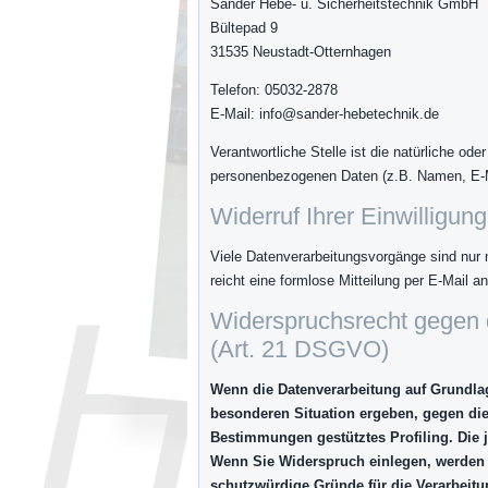
Sander Hebe- u. Sicherheitstechnik GmbH
Bültepad 9
31535 Neustadt-Otternhagen
Telefon: 05032-2878
E-Mail: info@sander-hebetechnik.de
Verantwortliche Stelle ist die natürliche od
personenbezogenen Daten (z.B. Namen, E-Ma
Widerruf Ihrer Einwilligun
Viele Datenverarbeitungsvorgänge sind nur mi
reicht eine formlose Mitteilung per E-Mail 
Widerspruchsrecht gegen 
(Art. 21 DSGVO)
Wenn die Datenverarbeitung auf Grundlage
besonderen Situation ergeben, gegen die
Bestimmungen gestütztes Profiling. Die 
Wenn Sie Widerspruch einlegen, werden 
schutzwürdige Gründe für die Verarbeitun